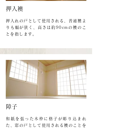
押入襖
押入れの戸として使用される、普通襖よ
りも幅が狭く、高さは約90cmの襖のこ
とを指します。
​障子
和紙を張った木枠に格子が彫り込まれ
た、窓の戸として使用される襖のことを