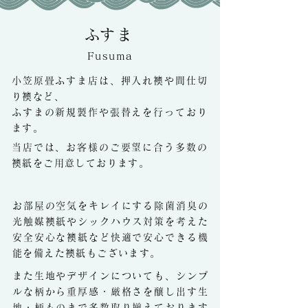
​ふすま
Fusuma
小笠原畳ふすま店は、押入れ襖や間仕切
り襖など、
ふすまの新規製作や張替えを行っており
ます。
当店では、お客様のご要望に合う多数の
襖紙をご用意しております。
お部屋の空気をキレイにする除菌消臭の
光触媒襖紙やシックハウス対策を考えた
安全安心な襖紙など快適で安心できる機
能を備えた襖紙もございます。
また生地やデザインについても、シンプ
ルな柄から重厚感・厳格さを醸し出す生
地・柄ものまで多数取り揃えております