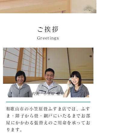
ご挨拶
Greetings
​代表 小笠原 龍太
​和歌山市の小笠原畳ふすま店では、ふす
ま・障子から畳・網戸にいたるまでお部
屋にかかわる張替えのご用命を承ってお
ります。