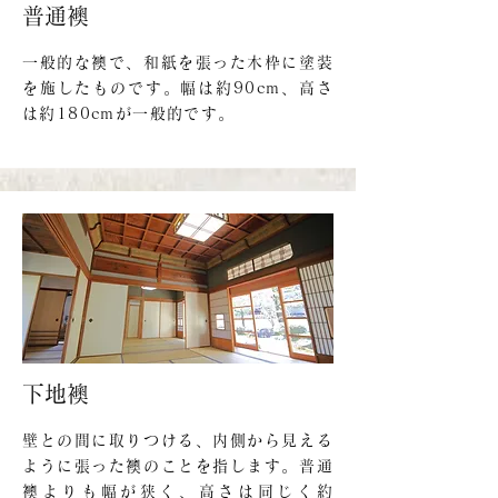
普通襖
一般的な襖で、和紙を張った木枠に塗装
を施したものです。幅は約90cm、高さ
は約180cmが一般的です。
下地襖
壁との間に取りつける、内側から見える
ように張った襖のことを指します。普通
襖よりも幅が狭く、高さは同じく約