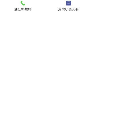
ます。
通話料無料
お問い合わせ
Q.
両面貼り付けてある襖で、片面だけ
張り替えることはできますか？
A.片面だけの張り替えも可能ですが、そ
の際は襖自体が反ってしまう可能性があ
ります。
Q.
縁（枠）の傷みがひどい！取り替え
はできますか？
A.縁（枠）の取り替えも格安にて承って
おります。ただし、縁（枠）の交換時に